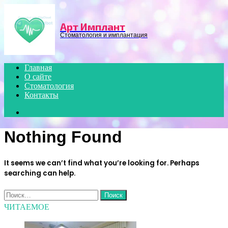
Menu
Арт Имплант
Стоматология и имплантация
Главная
О сайте
Стоматология
Контакты
Search
for
Nothing Found
It seems we can’t find what you’re looking for. Perhaps
searching can help.
Найти:
ЧИТАЕМОЕ