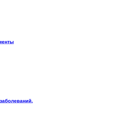
менты
заболеваний.