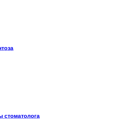
нтоза
ы стоматолога