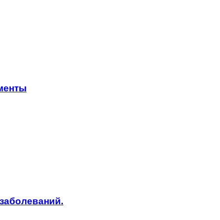
менты
заболеваний.