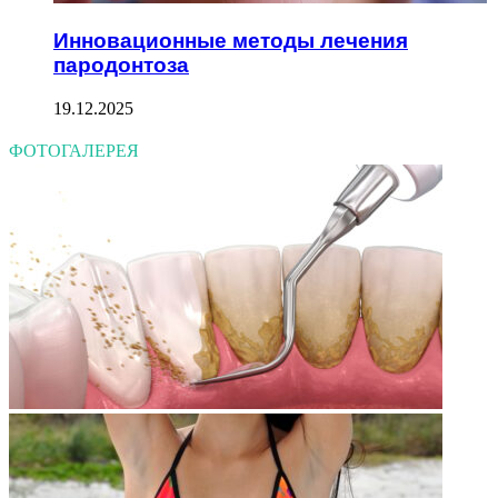
Инновационные методы лечения
пародонтоза
19.12.2025
ФОТОГАЛЕРЕЯ