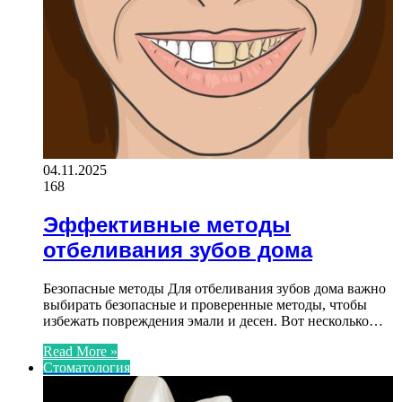
04.11.2025
168
Эффективные методы
отбеливания зубов дома
Безопасные методы Для отбеливания зубов дома важно
выбирать безопасные и проверенные методы, чтобы
избежать повреждения эмали и десен. Вот несколько…
Read More »
Стоматология