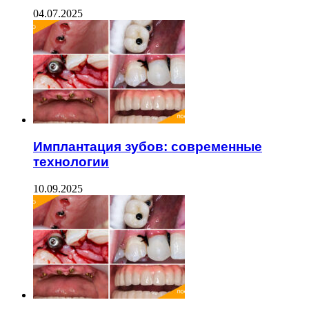
04.07.2025
Имплантация зубов: современные
технологии
10.09.2025