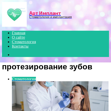
Menu
Арт Имплант
Стоматология и имплантация
Главная
О сайте
Стоматология
Контакты
Search
for
протезирование зубов
Стоматология