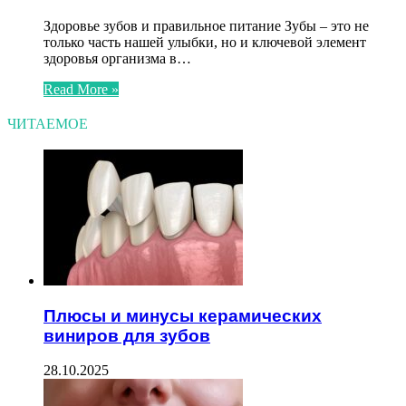
Здоровье зубов и правильное питание Зубы – это не
только часть нашей улыбки, но и ключевой элемент
здоровья организма в…
Read More »
ЧИТАЕМОЕ
Плюсы и минусы керамических
виниров для зубов
28.10.2025