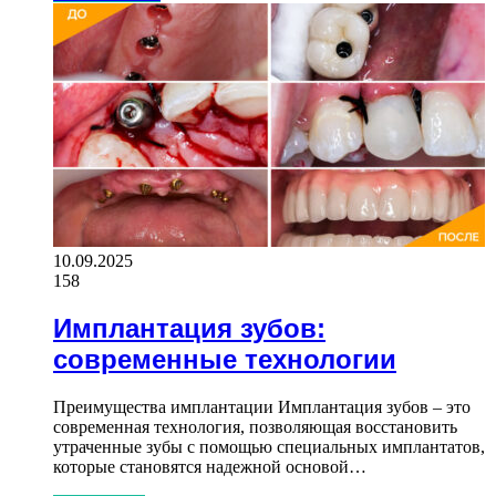
10.09.2025
158
Имплантация зубов:
современные технологии
Преимущества имплантации Имплантация зубов – это
современная технология, позволяющая восстановить
утраченные зубы с помощью специальных имплантатов,
которые становятся надежной основой…