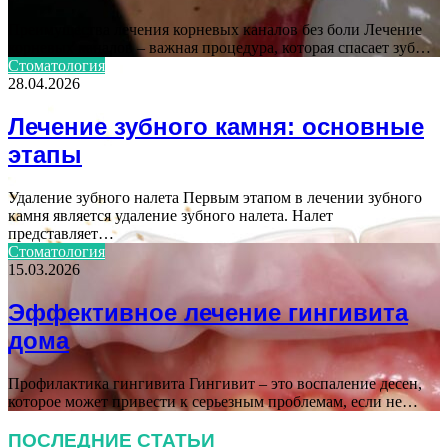
Преимущества лечения корневых каналов без боли Лечение
корневых каналов – важная процедура, которая спасает зуб…
Стоматология
28.04.2026
Лечение зубного камня: основные
этапы
Удаление зубного налета Первым этапом в лечении зубного
камня является удаление зубного налета. Налет
представляет…
Стоматология
15.03.2026
Эффективное лечение гингивита
дома
Профилактика гингивита Гингивит – это воспаление десен,
которое может привести к серьезным проблемам, если не…
ПОСЛЕДНИЕ СТАТЬИ