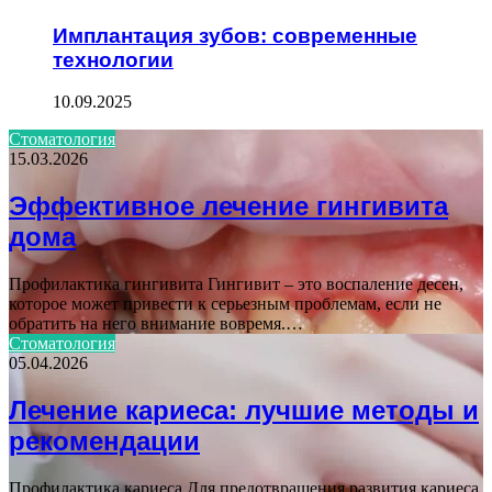
Имплантация зубов: современные
технологии
10.09.2025
Стоматология
15.03.2026
Эффективное лечение гингивита
дома
Профилактика гингивита Гингивит – это воспаление десен,
которое может привести к серьезным проблемам, если не
обратить на него внимание вовремя.…
Стоматология
05.04.2026
Лечение кариеса: лучшие методы и
рекомендации
Профилактика кариеса Для предотвращения развития кариеса