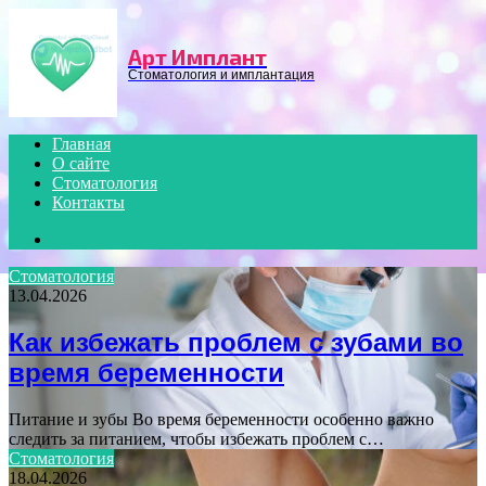
Menu
Арт Имплант
Стоматология и имплантация
Главная
О сайте
Стоматология
Контакты
Search
for
Стоматология
13.04.2026
Как избежать проблем с зубами во
время беременности
Питание и зубы Во время беременности особенно важно
следить за питанием, чтобы избежать проблем с…
Стоматология
18.04.2026