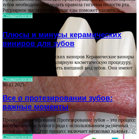
зубов необходимо соблюдать правила гигиены полости рта.
Регулярное чистка зубов после еды поможет удалить…
Стоматология
28.10.2025
Плюсы и минусы керамических
виниров для зубов
Преимущества керамических виниров Керамические виниры
представляют собой популярную косметическую процедуру,
которая позволяет улучшить внешний вид зубов. Они имеют
ряд преимуществ,…
Стоматология
30.11.2025
Все о протезировании зубов:
важные моменты
Процесс протезирования Протезирование зубов – это процесс
восстановления зубного ряда с использованием различных
видов протезов. Этот процесс включает несколько важных…
Стоматология