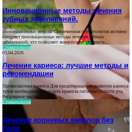
Инновационные методы лечения
зубных заболеваний.
Инновационные методы Современная стоматология активно
внедряет инновационные методы лечения зубных
заболеваний, что позволяет значительно улучшить…
Стоматология
05.04.2026
Лечение кариеса: лучшие методы и
рекомендации
Профилактика кариеса Для предотвращения развития кариеса
зубов необходимо соблюдать правила гигиены полости рта.
Регулярное чистка…
Стоматология
20.02.2026
Лечение корневых каналов без
боли