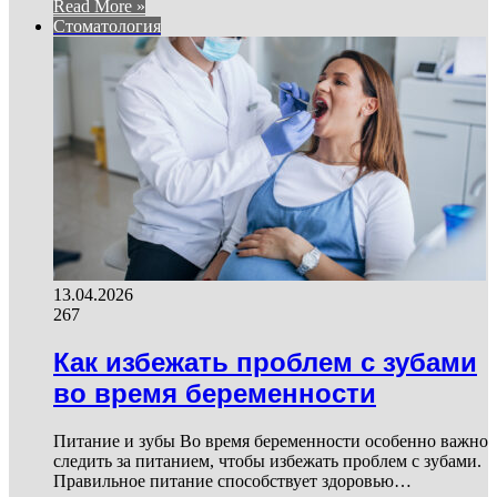
Read More »
Стоматология
13.04.2026
267
Как избежать проблем с зубами
во время беременности
Питание и зубы Во время беременности особенно важно
следить за питанием, чтобы избежать проблем с зубами.
Правильное питание способствует здоровью…