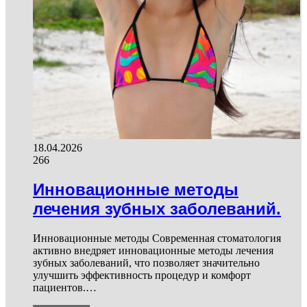
18.04.2026
266
Инновационные методы
лечения зубных заболеваний.
Инновационные методы Современная стоматология
активно внедряет инновационные методы лечения
зубных заболеваний, что позволяет значительно
улучшить эффективность процедур и комфорт
пациентов.…