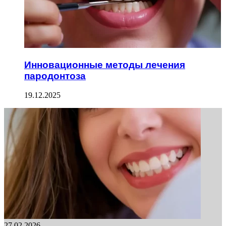
Инновационные методы лечения
пародонтоза
19.12.2025
27.02.2026