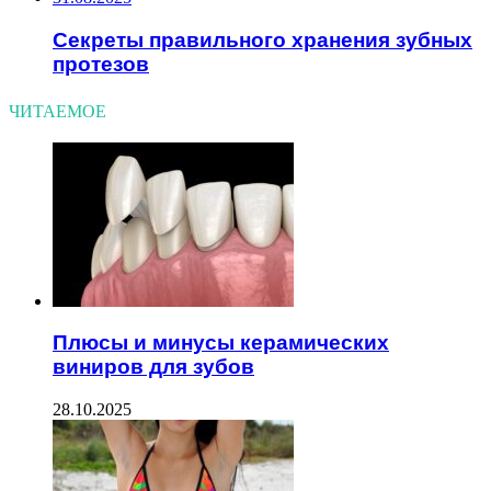
Секреты правильного хранения зубных
протезов
ЧИТАЕМОЕ
Плюсы и минусы керамических
виниров для зубов
28.10.2025