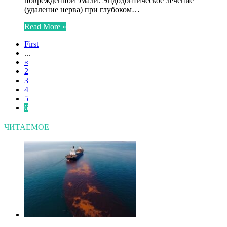
поврежденной эмали. Эндодонтическое лечение
(удаление нерва) при глубоком…
Read More »
First
...
«
2
3
4
5
6
ЧИТАЕМОЕ