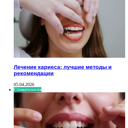
Лечение кариеса: лучшие методы и
рекомендации
05.04.2026
Стоматология