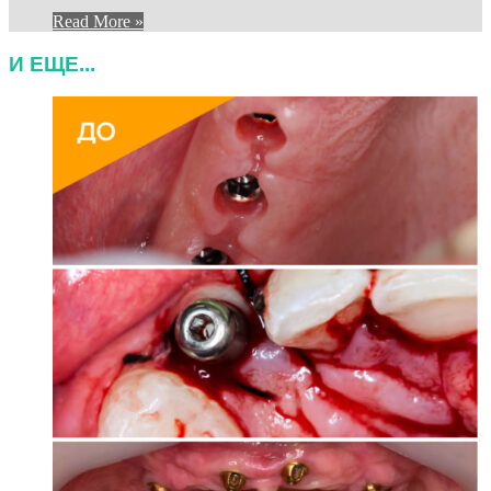
Read More »
И ЕЩЕ...