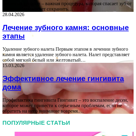
корневых каналов – важная процедура, которая спасает зуб от
удаления и помогает сохранить…
28.04.2026
Лечение зубного камня: основные
этапы
Удаление зубного налета Первым этапом в лечении зубного
камня является удаление зубного налета. Налет представляет
собой мягкий белый или желтоватый…
15.03.2026
Эффективное лечение гингивита
дома
Профилактика гингивита Гингивит – это воспаление десен,
которое может привести к серьезным проблемам, если не
обратить на него внимание вовремя.…
ПОПУЛЯРНЫЕ СТАТЬИ