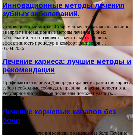
Инновационные методы лечения
зубных заболеваний.
Инновационные методы Современная стоматология активно
внедряет инновационные методы лечения зубных
заболеваний, что позволяет значительно улучшить
эффективность процедур и комфорт пациентов.…
05.04.2026
Лечение кариеса: лучшие методы и
рекомендации
Профилактика кариеса Для предотвращения развития кариеса
зубов необходимо соблюдать правила гигиены полости рта.
Регулярное чистка зубов после еды поможет удалить…
20.02.2026
Лечение корневых каналов без
боли
Преимущества лечения корневых каналов без боли Лечение