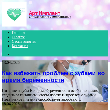
Menu
Арт Имплант
Стоматология и имплантация
Главная
О сайте
Стоматология
Контакты
Search
for
13.04.2026
Как избежать проблем с зубами во
время беременности
Питание и зубы Во время беременности особенно важно
следить за питанием, чтобы избежать проблем с зубами.
Правильное питание способствует здоровью…
18.04.2026