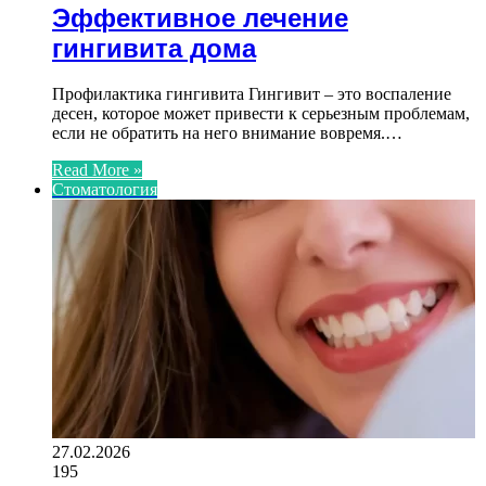
Эффективное лечение
гингивита дома
Профилактика гингивита Гингивит – это воспаление
десен, которое может привести к серьезным проблемам,
если не обратить на него внимание вовремя.…
Read More »
Стоматология
27.02.2026
195