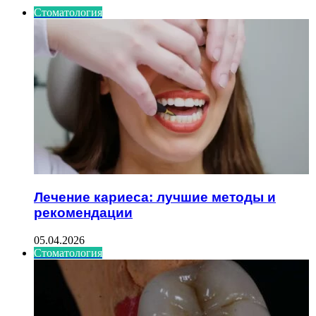
Стоматология
Лечение кариеса: лучшие методы и
рекомендации
05.04.2026
Стоматология