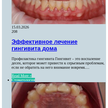
15.03.2026
208
Эффективное лечение
гингивита дома
Профилактика гингивита Гингивит – это воспаление
десен, которое может привести к серьезным проблемам,
если не обратить на него внимание вовремя.…
Read More »
Стоматология