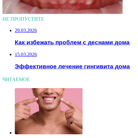
НЕ ПРОПУСТИТЕ
29.03.2026
Как избежать проблем с деснами дома
15.03.2026
Эффективное лечение гингивита дома
ЧИТАЕМОЕ