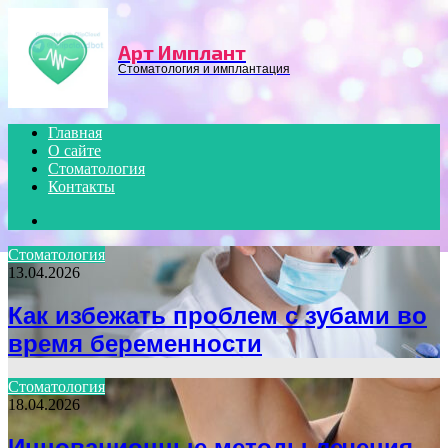
Menu
Арт Имплант
Стоматология и имплантация
Главная
О сайте
Стоматология
Контакты
Search
for
Стоматология
13.04.2026
Как избежать проблем с зубами во
время беременности
Стоматология
18.04.2026
Инновационные методы лечения