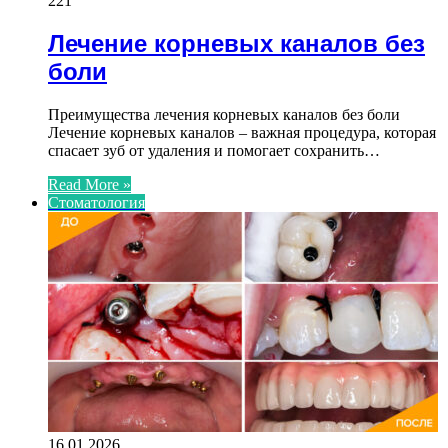
221
Лечение корневых каналов без
боли
Преимущества лечения корневых каналов без боли
Лечение корневых каналов – важная процедура, которая
спасает зуб от удаления и помогает сохранить…
Read More »
Стоматология
16.01.2026