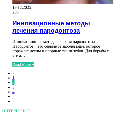
19.12.2025
203
Инновационные методы
лечения пародонтоза
Инновационные методы лечения пародонтоза
Пародонтоз – это серьезное заболевание, которое
поражает десны и опорные ткани зубов. Для борьбы с
этим…
Read More »
«
1
2
3
4
5
»
ИНТЕРЕСНОЕ