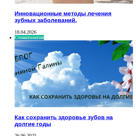
Инновационные методы лечения
зубных заболеваний.
18.04.2026
Стоматология
Как сохранить здоровье зубов на
долгие годы
26.06.2025