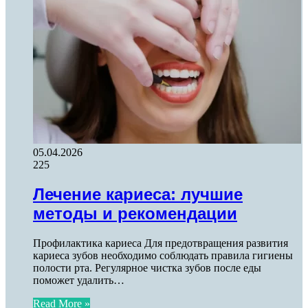
05.04.2026
225
Лечение кариеса: лучшие
методы и рекомендации
Профилактика кариеса Для предотвращения развития
кариеса зубов необходимо соблюдать правила гигиены
полости рта. Регулярное чистка зубов после еды
поможет удалить…
Read More »