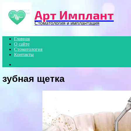
Menu
Арт Имплант
Стоматология и имплантация
Главная
О сайте
Стоматология
Контакты
Search
for
зубная щетка