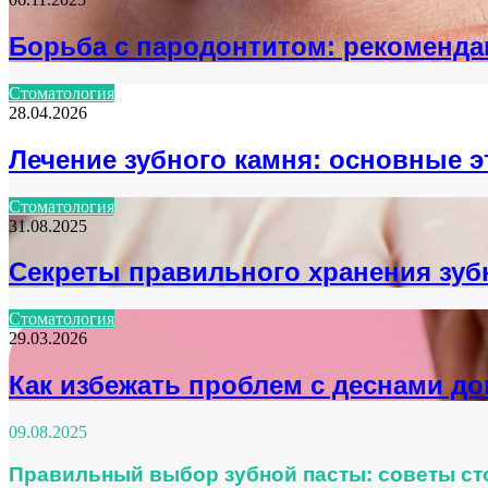
Борьба с пародонтитом: рекоменда
Стоматология
28.04.2026
Лечение зубного камня: основные 
Стоматология
31.08.2025
Секреты правильного хранения зуб
Стоматология
29.03.2026
Как избежать проблем с деснами д
09.08.2025
Правильный выбор зубной пасты: советы ст