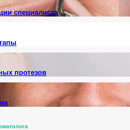
ции специалиста
этапы
ных протезов
ома
оматолога