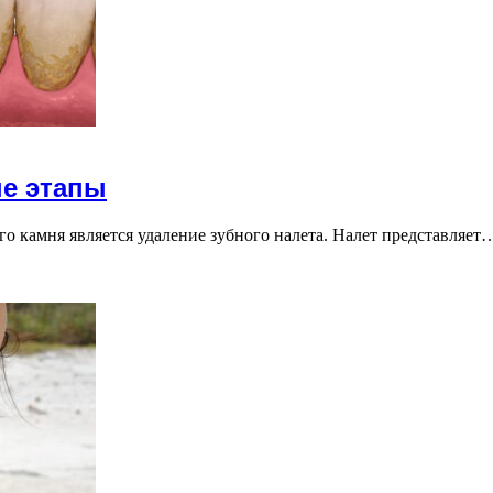
ые этапы
го камня является удаление зубного налета. Налет представляет