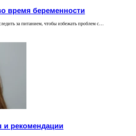
во время беременности
следить за питанием, чтобы избежать проблем с…
ы и рекомендации