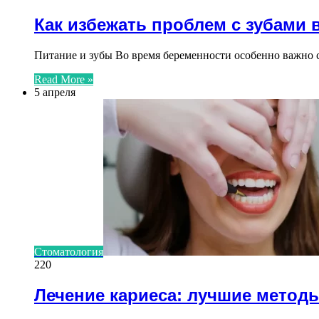
Как избежать проблем с зубами 
Питание и зубы Во время беременности особенно важно 
Read More »
5 апреля
Стоматология
220
Лечение кариеса: лучшие метод