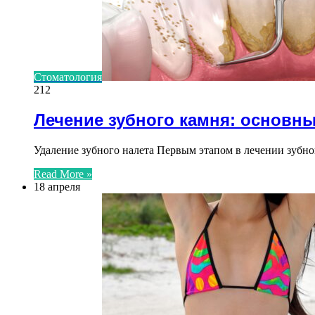
Стоматология
212
Лечение зубного камня: основн
Удаление зубного налета Первым этапом в лечении зубно
Read More »
18 апреля