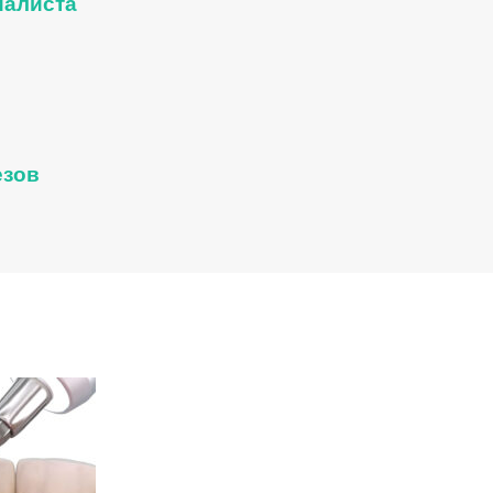
иалиста
езов