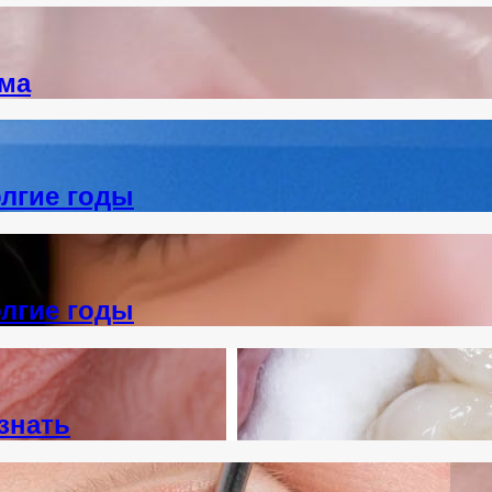
ома
олгие годы
олгие годы
знать